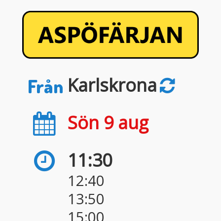
Karlskrona
Från
Sön 9 aug
11:30
12:40
13:50
15:00