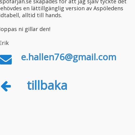
spofarjan.se skapades för att jag själv tyckte det
ehövdes en lättillgänglig version av Aspöledens
idtabell, alltid till hands.
oppas ni gillar den!
Erik
e.hallen76@gmail.com
tillbaka