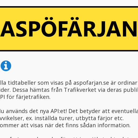
lla tidtabeller som visas på aspofarjan.se är ordinar
ider. Dessa hämtas från Trafikverket via deras publi
PI för färjetrafiken.
u används det nya API:et! Det betyder att eventuell
vvikelser, ex. inställda turer, utbytta färjor etc.
ommer att visas när det finns sådan information.